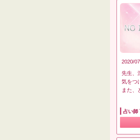
2020/07
先生、
気をつ
また、
占い師