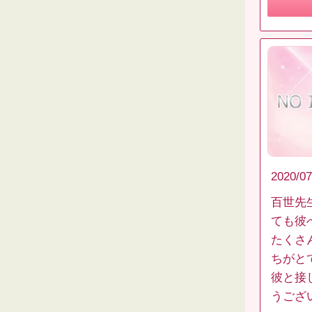
2020/07
百世先
ても彼
たくさ
ちがと
彼と接
うござ