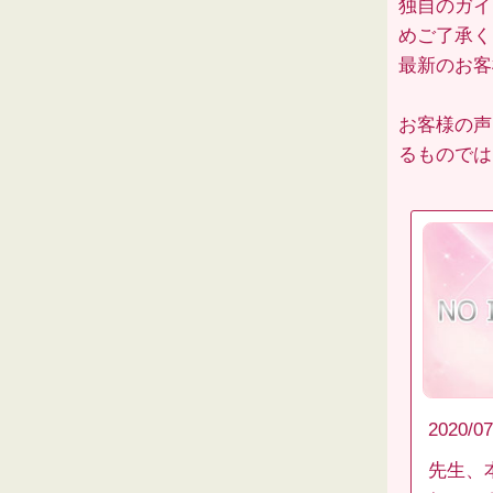
独自のガイ
めご了承く
最新のお
お客様の声
るものでは
2020/07
先生、