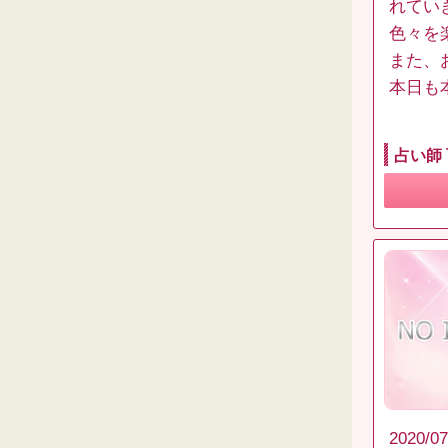
れてい
色々を楽
また、
本日も
占い師
2020/07