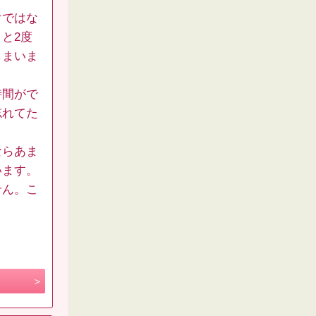
けではな
と2度
しまいま
時間がで
忘れてた
ならあま
います。
せん。こ