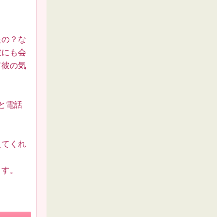
たの？な
彼にも会
て彼の気
と電話
えてくれ
ます。