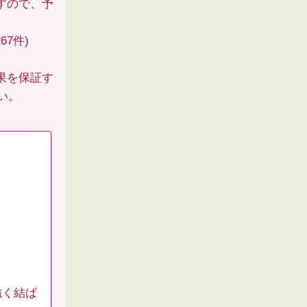
すので、予
67件)
果を保証す
い。
強く結ば