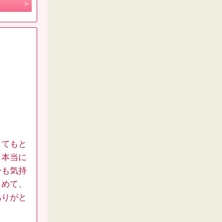
とてもと
。本当に
身も気持
しめて、
ありがと