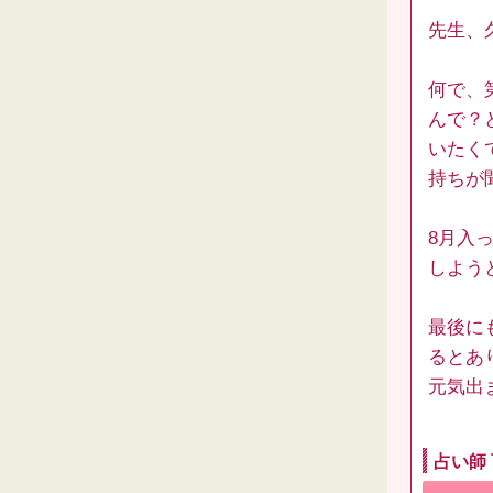
先生、
何で、
んで？
いたく
持ちが
8月入
しよう
最後に
るとあ
元気出
占い師