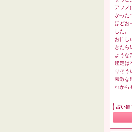
アフメ
かった
ほどお
した。
お忙し
きたら
ような
鑑定は
りそう
素敵な
れから
占い師