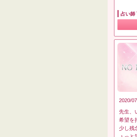
占い師
2020/07
先生、
希望を
少し残
ょっと