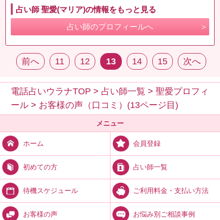
占い師 聖愛(マリア)の情報をもっと見る
占い師のプロフィールへ
前へ
11
12
13
14
15
次へ
電話占いウラナTOP
>
占い師一覧
>
聖愛プロフィ
ール
>
お客様の声（口コミ）(13ページ目)
メニュー
会員登録
ホーム
占い師一覧
初めての方
ご利用料金・支払い方法
待機スケジュール
お悩み別ご相談事例
お客様の声