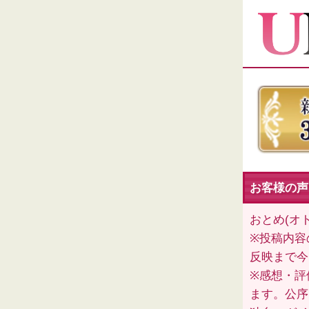
お客様の声
おとめ(オ
※投稿内容
反映まで今
※感想・評
ます。公序