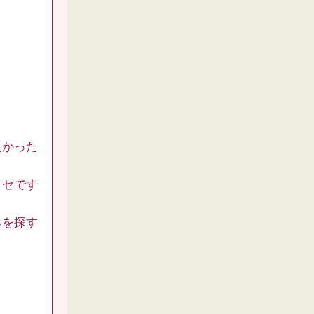
良かった
クセです
ろを探す