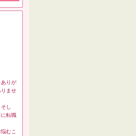
をありが
ありませ
。そし
事に転職
ぶ悩むこ