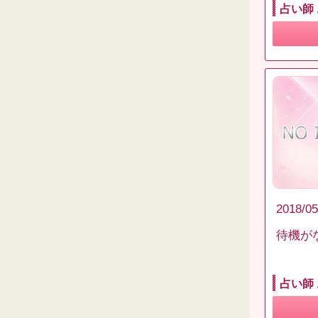
占い師
2018/05
待機が
占い師