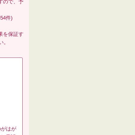
すので、予
54件)
果を保証す
い。
のがはが