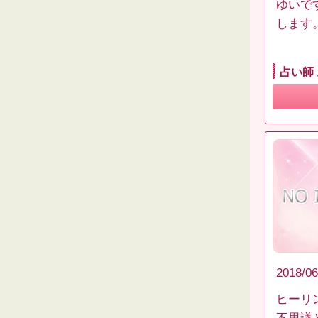
ゆいで
します
占い師
2018/06
ヒーリ