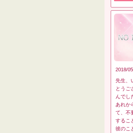
2018/05
先生、
とうご
んでし
あれか
て、不
するこ
彼のこ