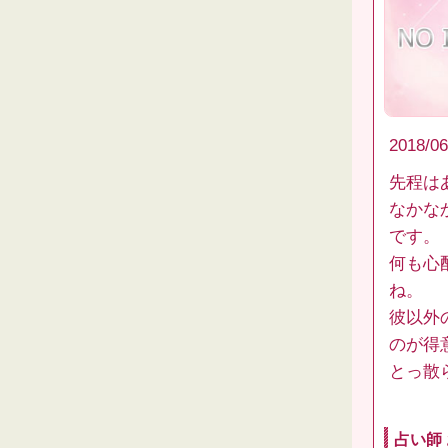
2018/06
先程は
なかな
です。
何も心
ね。
彼以外
のが得
とっ散
占い師