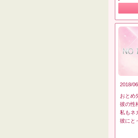
2018/06
おとめ
彼の性
私もネ
彼にと