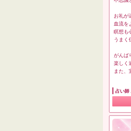
不思議
お礼が
血流を
瞑想も
うまく
がんば
楽しく
また、
占い師