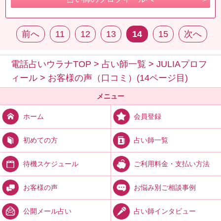
前へ
11
12
13
14
15
次へ
電話占いウラナTOP
>
占い師一覧
>
JULIAプロフ
ィール
>
お客様の声（口コミ）(14ページ目)
メニュー
会員登録
ホーム
占い師一覧
初めての方
ご利用料金・支払い方法
待機スケジュール
お悩み別ご相談事例
お客様の声
占い師インタビュー
公開メール占い