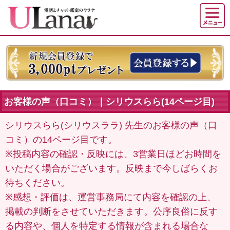
お客様の声（口コミ）｜シリウスらら(14ページ目)
シリウスらら(シリウスララ) 先生のお客様の声（口
コミ）の14ページ目です。
※投稿内容の確認・反映には、3営業日ほどお時間を
いただく場合がございます。反映まで今しばらくお
待ちください。
※感想・評価は、運営事務局にて内容を確認の上、
掲載の判断をさせていただきます。公序良俗に反す
る内容や、個人を特定する情報が含まれる場合な