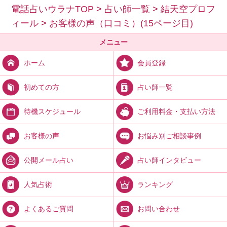
電話占いウラナTOP
>
占い師一覧
>
結天空プロフ
ィール
>
お客様の声（口コミ）(15ページ目)
メニュー
会員登録
ホーム
占い師一覧
初めての方
ご利用料金・支払い方法
待機スケジュール
お悩み別ご相談事例
お客様の声
占い師インタビュー
公開メール占い
ランキング
人気占術
お問い合わせ
よくあるご質問