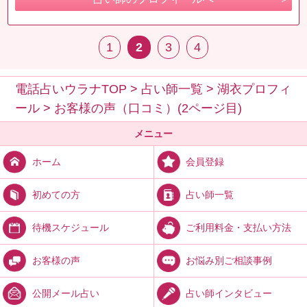
1
2
3
4
電話占いウラナTOP
>
占い師一覧
>
湖衣プロフィ
ール
>
お客様の声（口コミ）(2ページ目)
メニュー
会員登録
ホーム
占い師一覧
初めての方
ご利用料金・支払い方法
待機スケジュール
お悩み別ご相談事例
お客様の声
占い師インタビュー
公開メール占い