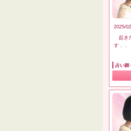
2025/02
起きた
す．．
占い師