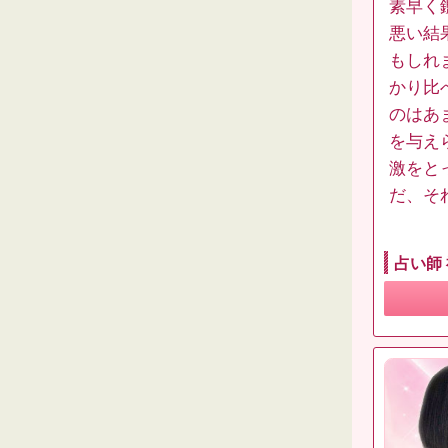
素早く
悪い結
もしれ
かり比
のはあ
を与え
激をと
だ、そ
占い師