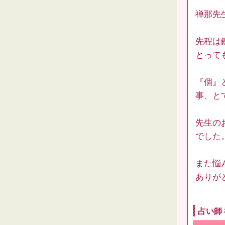
禅那先
先程は
とって
『個』
事、と
先生の
でした
また悩
ありが
占い師