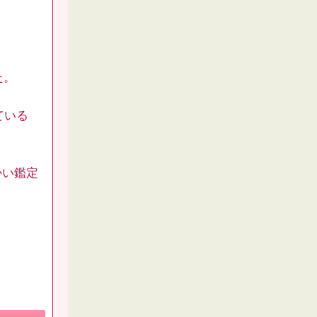
た。
ている
かい鑑定