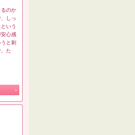
。
てるのか
で、しっ
たという
が安心感
いうと刺
で。た