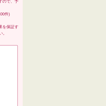
すので、予
00件)
果を保証す
い。