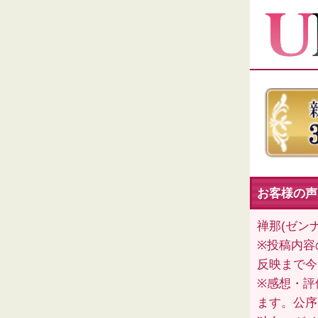
お客様の声
禅那(ゼン
※投稿内容
反映まで今
※感想・評
ます。公序