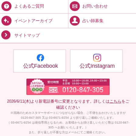
お問い合わせ
よくあるご質問
占い師募集
イベントアーカイブ
サイトマップ
公式Facebook
公式Instagram
2026/6/11(木)より新電話番号に変更となります。詳しくは
こちら
をご
確認ください
※混雑のためカスタマーサポートにつながらない場合、ご不便をおかけいたしますが
0120-847-305 又は 03-6671-9254 より折り返しご連絡いたします。
（ 03-6671-9254 は発信専用となるため、お客様からお掛け直しいただく際は 0120-847-
305 へお願いいたします。）
また、折り返しが不要な方はメールにてご連絡ください。