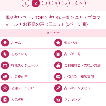
1
2
3
4
5
次へ
電話占いウラナTOP
>
占い師一覧
>
ユリアプロフ
ィール
>
お客様の声（口コミ）(2ページ目)
メニュー
会員登録
ホーム
占い師一覧
初めての方
ご利用料金・支払い方法
待機スケジュール
お悩み別ご相談事例
お客様の声
占い師インタビュー
公開メール占い
ランキング
人気占術