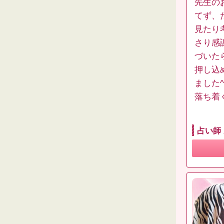
先生の
てず、
見たり
さり感
づいた
押し込
ました
落ち着
占い師