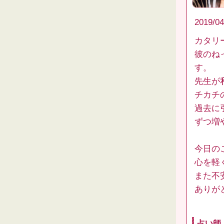
2019/04
カタリ
彼のね
す。
先生が
チカチの
過去に
ずつ増
今日の
心を軽
また不
ありが
占い師