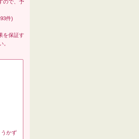
すので、予
93件)
果を保証す
い。
ようかず