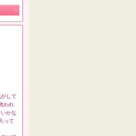
気がして
救われ
ないかな
入って