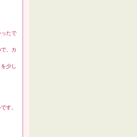
。
かったで
ので、カ
日を少し
いです。