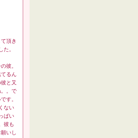
して頂き
した。
今の彼。
似てるん
の彼と又
ね。。で
いです。
くない
っぱい
。彼も
お願いし