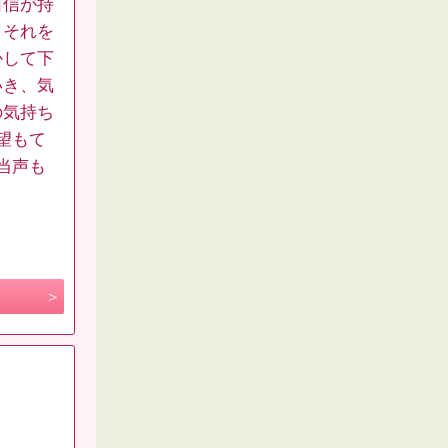
自信が持
、それを
かして下
いき、気
の気持ち
望もて
当声も