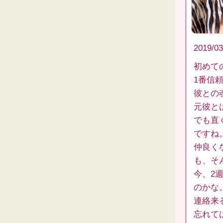
2019/03
初めて
1番信
彼との
元彼と
でも直
ですね
仲良く
も、そ
今、2
のかな
連絡来
忘れて