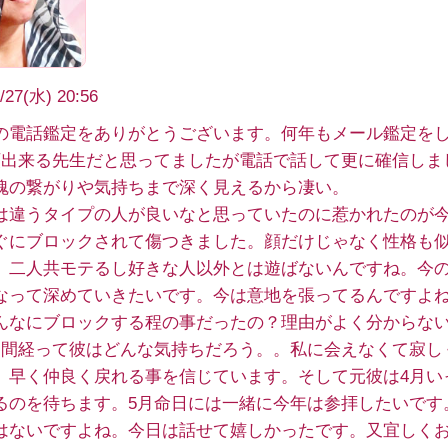
/27(水) 20:56
の電話鑑定をありがとうございます。何年もメール鑑定を
頼出来る先生だと思ってましたが電話で話して更に確信しま
魂の繋がりや気持ちまで深く見えるから凄い。
は違うタイプの人が良いなと思っていたのに惹かれたのが
ぐにブロックされて傷つきました。顔だけじゃなく性格も
。二人共モテるし好きな人以外とは遊ばないんですね。今
なって深めていきたいです。今は意地を張ってるんですよ
んなにブロックする程の事だったの？理由がよく分からな
週間経って彼はどんな気持ちだろう。。私に会えなくて寂し
。早く仲良く戻れる事を信じています。そして元彼は4月い
るのを待ちます。5月命日には一緒に今年は参拝したいです
はないですよね。今日は話せて嬉しかったです。又宜しく