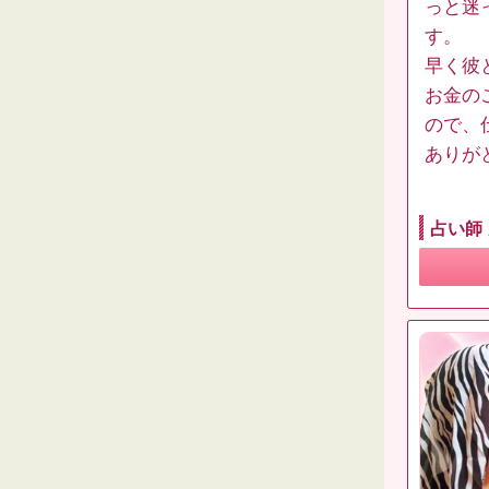
っと迷
す。
早く彼
お金の
ので、
ありが
占い師