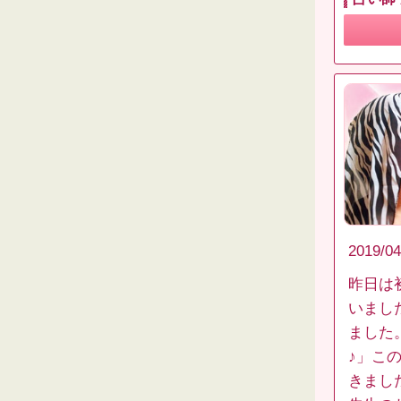
2019/04
昨日は
いまし
ました
♪」こ
きまし