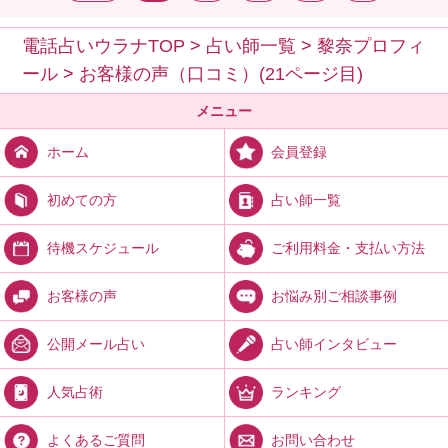
電話占いウラナTOP
>
占い師一覧
>
黎奈プロフィ
ール
>
お客様の声（口コミ）(21ページ目)
メニュー
会員登録
ホーム
占い師一覧
初めての方
ご利用料金・支払い方法
待機スケジュール
お悩み別ご相談事例
お客様の声
占い師インタビュー
公開メール占い
ランキング
人気占術
お問い合わせ
よくあるご質問