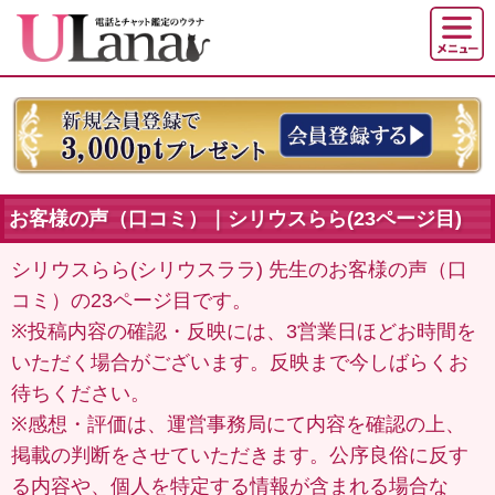
お客様の声（口コミ）｜シリウスらら(23ページ目)
シリウスらら(シリウスララ) 先生のお客様の声（口
コミ）の23ページ目です。
※投稿内容の確認・反映には、3営業日ほどお時間を
いただく場合がございます。反映まで今しばらくお
待ちください。
※感想・評価は、運営事務局にて内容を確認の上、
掲載の判断をさせていただきます。公序良俗に反す
る内容や、個人を特定する情報が含まれる場合な