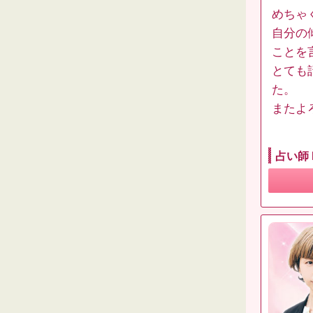
めちゃ
自分の
ことを
とても
た。
またよ
占い師 