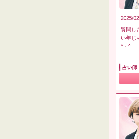
2025/02
質問し
い年じ
^ - ^
占い師 