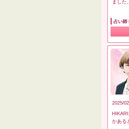
ました
占い師 
2025/02
HIK
かある