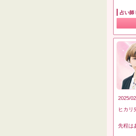
占い師 
2025/02
ヒカリ
先程は