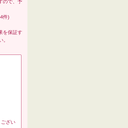
すので、予
4件)
果を保証す
い。
うござい