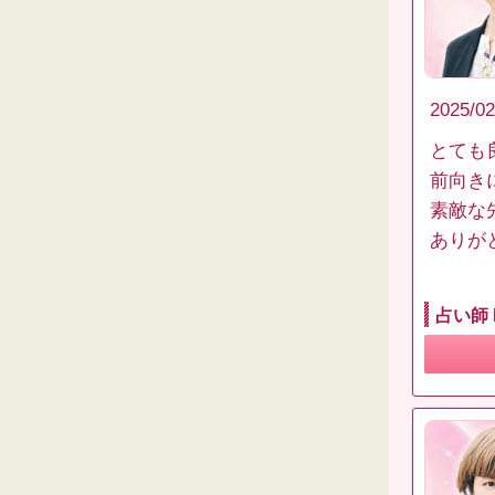
2025/02
とても
前向きに
素敵な
ありが
占い師 