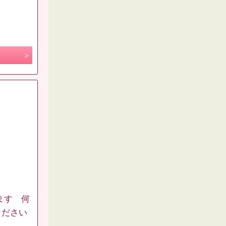
ます 何
ください