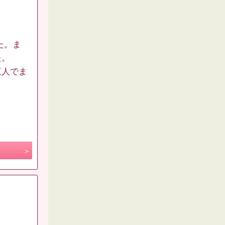
た。ま
た。
三人でま