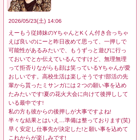
2026/05/23(土) 14:06
えーもう従姉妹のYちゃんとKくん付き合っちゃ
えば良いのにーと昨日改めて思って、一押しで
可能性があるみたいで、もうずっと遊びに行っ
ておいでとか伝えているんですけど、無理無理
って拒否りながらも顔は笑っているYちゃんが愛
おしいです。高校生活は楽しそうです!部活の先
輩から貰ったミサンガには２つの願い事を込め
たみたいです!夏の花火大会に向けて後押しして
いる最中です!
私の方も彼からの後押しが大事ですよね!
半々な結果とはいえ…準備は整っております(笑)
早く安定し仕事先が決定した!と願い事を込めて
これからが楽しみです!