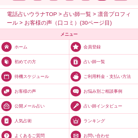
電話占いウラナTOP
>
占い師一覧
>
凛音プロフィ
ール
>
お客様の声（口コミ）(30ページ目)
メニュー
会員登録
ホーム
占い師一覧
初めての方
ご利用料金・支払い方法
待機スケジュール
お悩み別ご相談事例
お客様の声
占い師インタビュー
公開メール占い
ランキング
人気占術
お問い合わせ
よくあるご質問