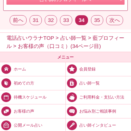
前へ
31
32
33
34
35
次へ
電話占いウラナTOP
>
占い師一覧
>
藍プロフィー
ル
>
お客様の声（口コミ）(34ページ目)
メニュー
会員登録
ホーム
占い師一覧
初めての方
ご利用料金・支払い方法
待機スケジュール
お悩み別ご相談事例
お客様の声
占い師インタビュー
公開メール占い