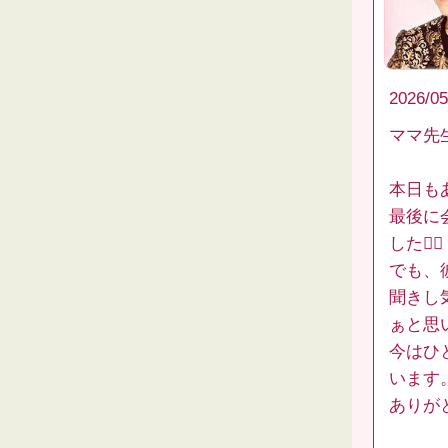
2026/05
ママ先
本日も
最後に
した😶‍🌫️
でも、
聞きし
ぁと思
今はひ
います
ありが