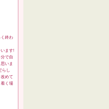
早く終わ
います!
自分で自
と思いま
定らし
と改めて
り着く場