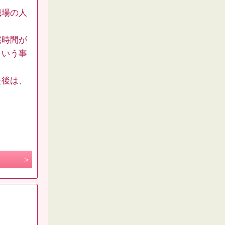
職場の人
宅時間が
という事
た後は、