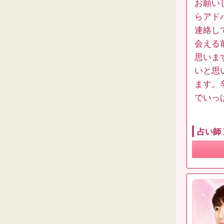
お願い
らアド
連絡し
会える
思いま
いと思
ます。
でいっ
占い師