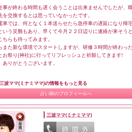
仕事が終わる時間も遅く会うことは出来ませんでしたが、
先を交換するとは思っていなかったです。
電車では、何となく１本送らせたら急停車の遅延になり帰
という災難もあり、早くて今月２２日辺りに連絡が来そう
こちらも待ってみます。
らまた新な環境でスタートしますが、研修３時間が終わっ
とお祭り(神社)に行ってリフレッシュと祈願してきます!
、ありがとうございます。
 三波ママ(ミナミママ)の情報をもっと見る
占い師のプロフィールへ
三波ママ(ミナミママ)