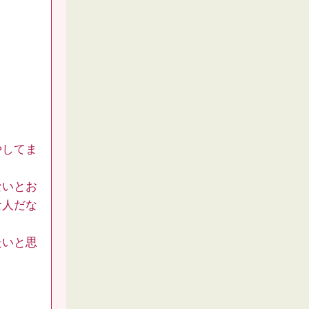
やしてま
ないとお
な人だな
たいと思