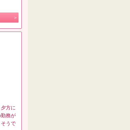
、夕方に
の勤務が
りそうで