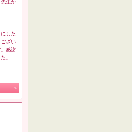
。先生か
ちにした
うござい
す。感謝
した。