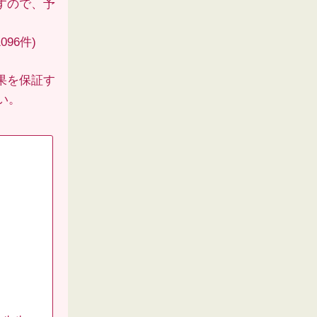
すので、予
96件)
果を保証す
い。