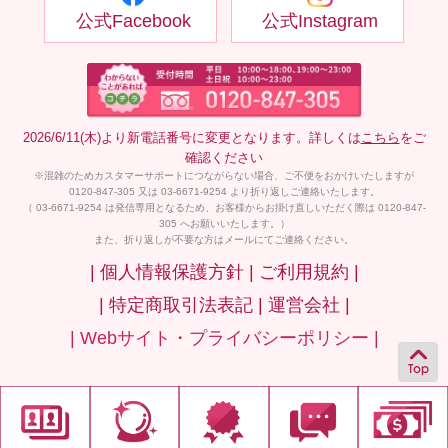
公式Facebook
公式Instagram
2026/6/11(木)より新電話番号に変更となります。詳しくは
こちら
をご
確認ください
※混雑のためカスタマーサポートにつながらない場合、ご不便をおかけいたしますが
0120-847-305 又は 03-6671-9254 より折り返しご連絡いたします。
（ 03-6671-9254 は発信専用となるため、お客様からお掛け直しいただく際は 0120-847-
305 へお願いいたします。）
また、折り返しが不要な方はメールにてご連絡ください。
| 個人情報保護方針 |
ご利用規約 |
| 特定商取引法表記 |
運営会社 |
| Webサイト・プライバシーポリシー |