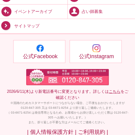
占い師募集
イベントアーカイブ
サイトマップ
公式Facebook
公式Instagram
2026/6/11(木)より新電話番号に変更となります。詳しくは
こちら
をご
確認ください
※混雑のためカスタマーサポートにつながらない場合、ご不便をおかけいたしますが
0120-847-305 又は 03-6671-9254 より折り返しご連絡いたします。
（ 03-6671-9254 は発信専用となるため、お客様からお掛け直しいただく際は 0120-847-
305 へお願いいたします。）
また、折り返しが不要な方はメールにてご連絡ください。
| 個人情報保護方針 |
ご利用規約 |