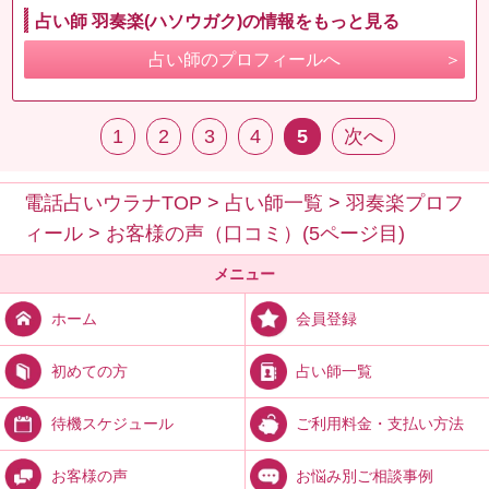
占い師 羽奏楽(ハソウガク)の情報をもっと見る
占い師のプロフィールへ
1
2
3
4
5
次へ
電話占いウラナTOP
>
占い師一覧
>
羽奏楽プロフ
ィール
>
お客様の声（口コミ）(5ページ目)
メニュー
会員登録
ホーム
占い師一覧
初めての方
ご利用料金・支払い方法
待機スケジュール
お悩み別ご相談事例
お客様の声