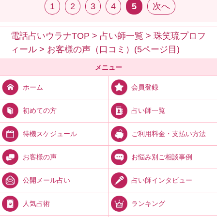
1
2
3
4
5
次へ
電話占いウラナTOP
>
占い師一覧
>
珠笑琉プロフ
ィール
>
お客様の声（口コミ）(5ページ目)
メニュー
会員登録
ホーム
占い師一覧
初めての方
ご利用料金・支払い方法
待機スケジュール
お悩み別ご相談事例
お客様の声
占い師インタビュー
公開メール占い
ランキング
人気占術