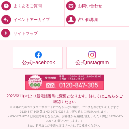
お問い合わせ
よくあるご質問
占い師募集
イベントアーカイブ
サイトマップ
公式Facebook
公式Instagram
2026/6/11(木)より新電話番号に変更となります。詳しくは
こちら
をご
確認ください
※混雑のためカスタマーサポートにつながらない場合、ご不便をおかけいたしますが
0120-847-305 又は 03-6671-9254 より折り返しご連絡いたします。
（ 03-6671-9254 は発信専用となるため、お客様からお掛け直しいただく際は 0120-847-
305 へお願いいたします。）
また、折り返しが不要な方はメールにてご連絡ください。