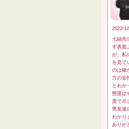
2022/12
七紬先
ず表面
が、私
を見て
のは確
方の女
とわか
態度は
度で示
男友達
わかり
ありが