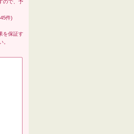
すので、予
45件)
果を保証す
い。