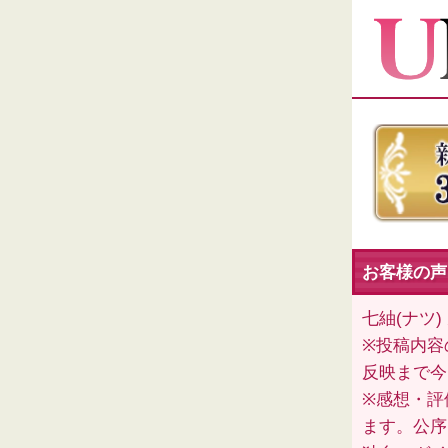
お客様の声
七紬(ナツ
※投稿内容
反映まで今
※感想・評
ます。公序