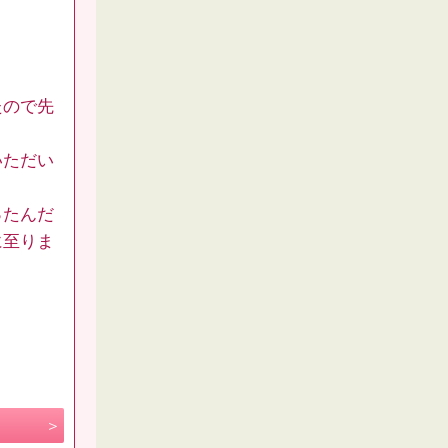
たので先
いただい
ったんだ
に至りま