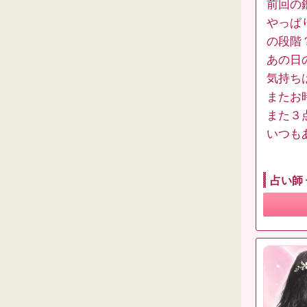
前回の
やっぱ
の段階
あの日
気持ち
またお
また３
いつも
占い師