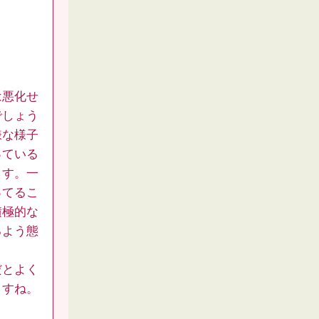
は悪化せ
でしょう
嫌な様子
っている
ます。一
ってるこ
積極的な
るよう態
だとよく
ますね。