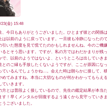
/23(金) 15:48
生、今日もありがとうございました。ひとまず彼との関係
上は以前のように戻っています。一旦彼も冷静になったの
の引いた態度を見て慌てたのかもしれませんね。今のご機
いるとそう思います。ですが、私の方ではわだかまりが残
かで、以前のようではないよ、というところは出していき
性とのご縁も手放したくないようですが、ここが原因にな
っているんでしょうかね…。会えた時は朗らかに接して、
やめてみますね。本当に大切なものが何かわかってもらえ
していきます。
の方とは普段よく接しているので、先生の鑑定結果が本当
ます！早くメンタルが回復するよう遠くから見守っていき
とうございました。