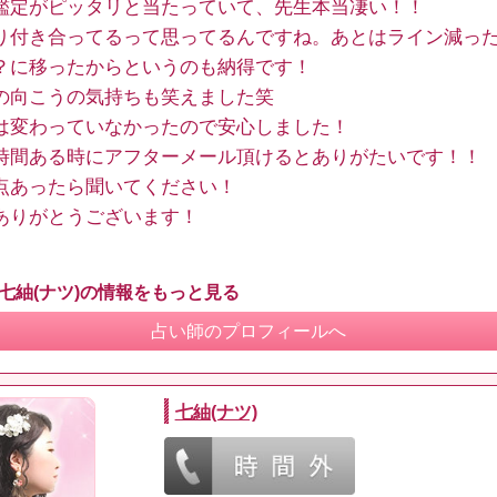
鑑定がピッタリと当たっていて、先生本当凄い！！
り付き合ってるって思ってるんですね。あとはライン減っ
？に移ったからというのも納得です！
の向こうの気持ちも笑えました笑
は変わっていなかったので安心しました！
時間ある時にアフターメール頂けるとありがたいです！！
点あったら聞いてください！
ありがとうございます！
 七紬(ナツ)の情報をもっと見る
占い師のプロフィールへ
七紬(ナツ)