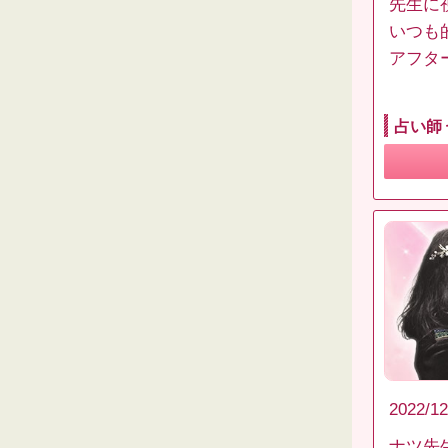
先生に
いつも
アフタ
占い師
2022/12
ナツ先