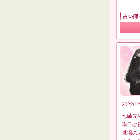
占い師
2022/12
七紬先
昨日は
職場の