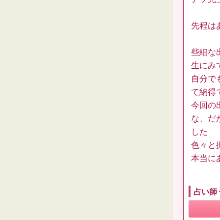
先程は
些細な
生にみ
自分で
て納得
今回の
な、だ
した
色々と
本当に
占い師