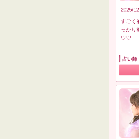
2025/12
すごく
っかり
♡♡
占い師