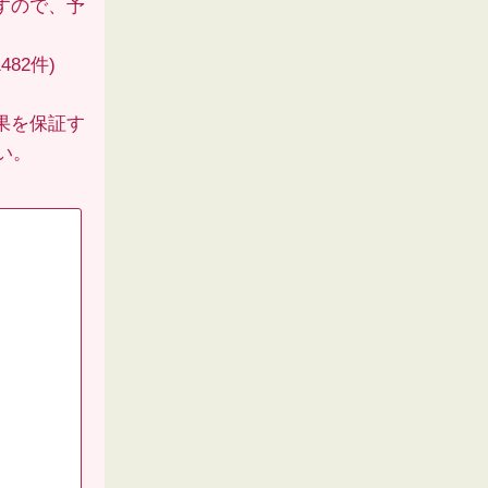
すので、予
82件)
果を保証す
い。