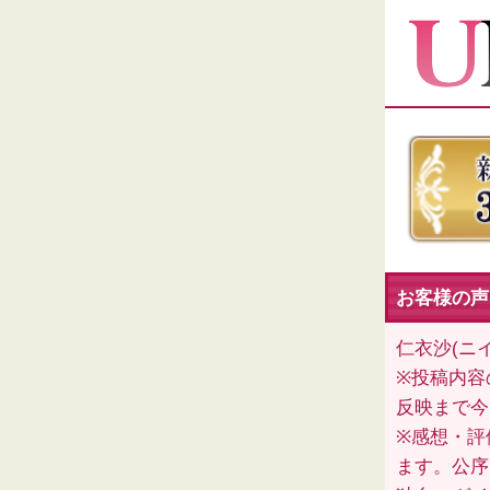
お客様の声
仁衣沙(ニ
※投稿内容
反映まで今
※感想・評
ます。公序