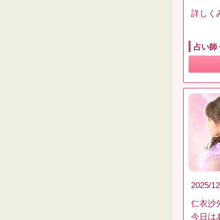
詳しく
占い師
2025/12
仁衣沙
今日は