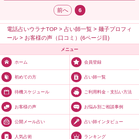
前へ
6
電話占いウラナTOP
>
占い師一覧
>
麺子プロフィ
ール
>
お客様の声（口コミ）(6ページ目)
メニュー
会員登録
ホーム
占い師一覧
初めての方
ご利用料金・支払い方法
待機スケジュール
お悩み別ご相談事例
お客様の声
占い師インタビュー
公開メール占い
ランキング
人気占術