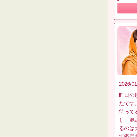
2026/01
昨日の
たです
待って
し、混
るのは
て鑑定