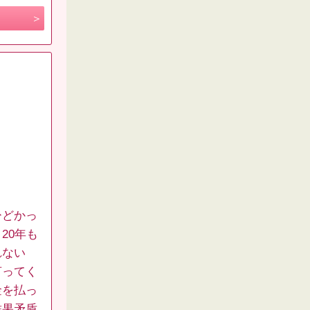
ひどかっ
20年も
れない
言ってく
金を払っ
結果矛盾