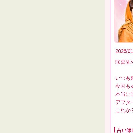
2026/01
咲喜先
いつも
今回も
本当に
アフタ
これか
占い師