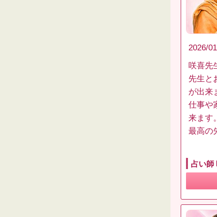
2026/01
咲喜先
先生と
が出来
仕事や
来ます
最高の
占い師