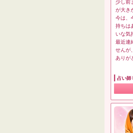
少し前
が大き
今は、
持ちは
いな気
最近連
せんが
ありが
占い師