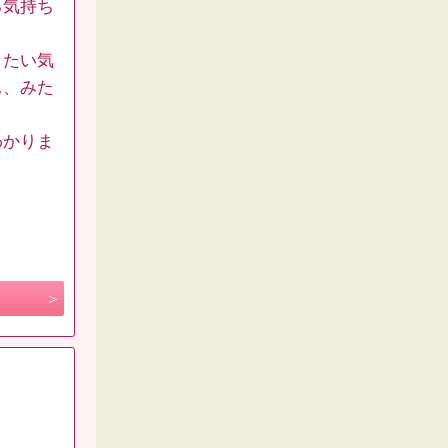
る気持ち
きたい気
ぁ、みた
わかりま