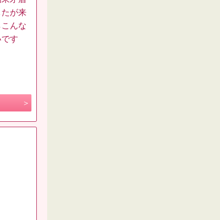
したが来
らこんな
いです