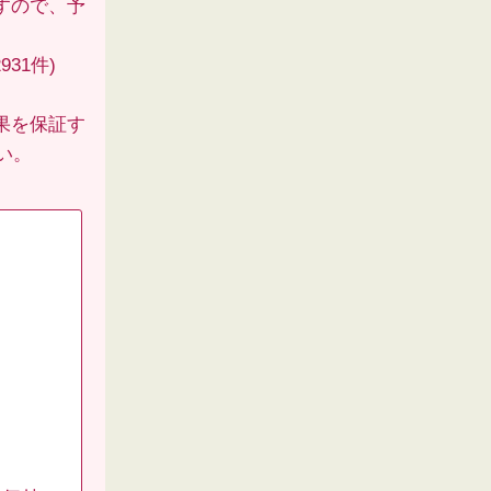
すので、予
31件)
果を保証す
い。