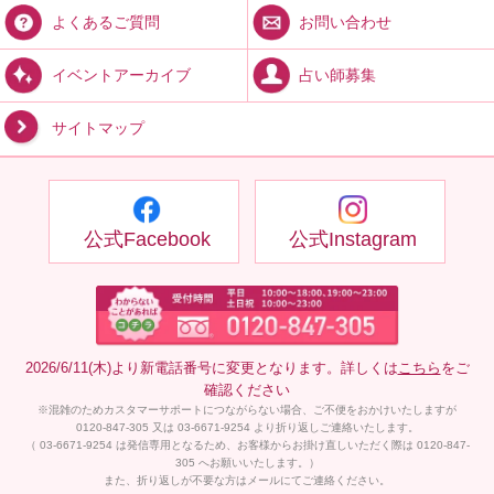
お問い合わせ
よくあるご質問
占い師募集
イベントアーカイブ
サイトマップ
公式Facebook
公式Instagram
2026/6/11(木)より新電話番号に変更となります。詳しくは
こちら
をご
確認ください
※混雑のためカスタマーサポートにつながらない場合、ご不便をおかけいたしますが
0120-847-305 又は 03-6671-9254 より折り返しご連絡いたします。
（ 03-6671-9254 は発信専用となるため、お客様からお掛け直しいただく際は 0120-847-
305 へお願いいたします。）
また、折り返しが不要な方はメールにてご連絡ください。