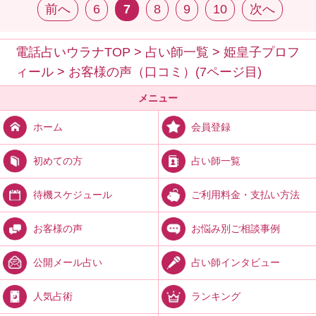
前へ
6
7
8
9
10
次へ
電話占いウラナTOP
>
占い師一覧
>
姫皇子プロフ
ィール
>
お客様の声（口コミ）(7ページ目)
メニュー
会員登録
ホーム
占い師一覧
初めての方
ご利用料金・支払い方法
待機スケジュール
お悩み別ご相談事例
お客様の声
占い師インタビュー
公開メール占い
ランキング
人気占術