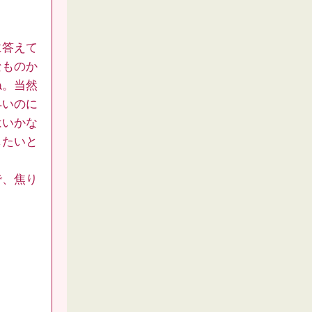
に答えて
なものか
ね。当然
早いのに
はいかな
したいと
で、焦り