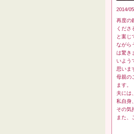
2014/05
再度の
くださ
と案じ
ながら
は驚き
いよう
思いま
母親の
ます。
夫には
私自身
その気
また、