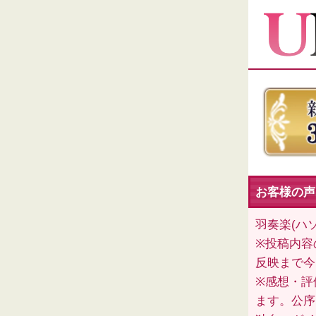
お客様の声
羽奏楽(ハ
※投稿内容
反映まで今
※感想・評
ます。公序