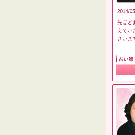
2014/05
先ほど
えてい
さいま
占い師