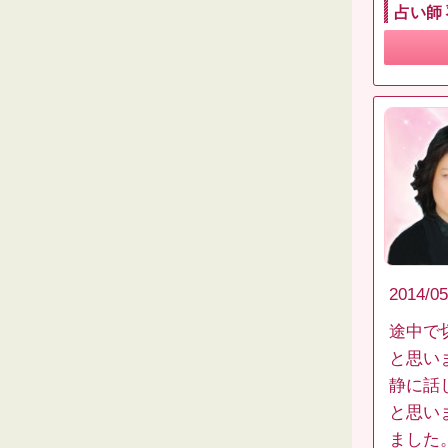
占い師
2014/05
途中で
と思い
静に話
と思い
ました