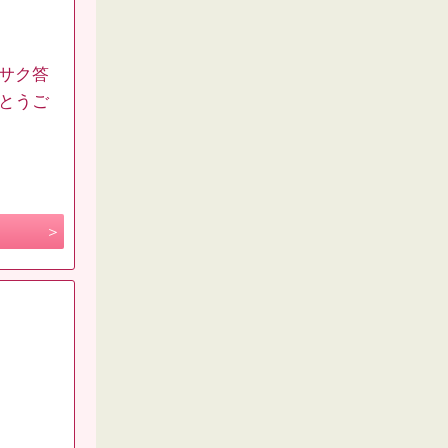
クサク答
がとうご
。