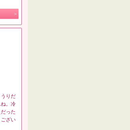
とうりだ
んね。冷
えだった
うござい