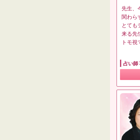
先生、
関わら
とても
来る先
トモ視
占い師