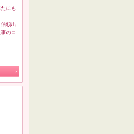
来たにも
に信頼出
仕事のコ
。