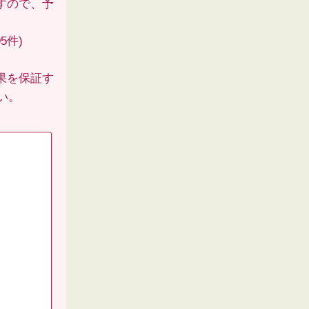
すので、予
5件)
果を保証す
い。