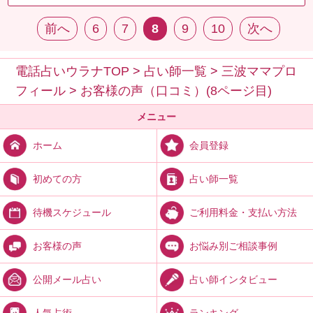
前へ
6
7
8
9
10
次へ
電話占いウラナTOP
>
占い師一覧
>
三波ママプロ
フィール
>
お客様の声（口コミ）(8ページ目)
メニュー
会員登録
ホーム
占い師一覧
初めての方
ご利用料金・支払い方法
待機スケジュール
お悩み別ご相談事例
お客様の声
占い師インタビュー
公開メール占い
ランキング
人気占術