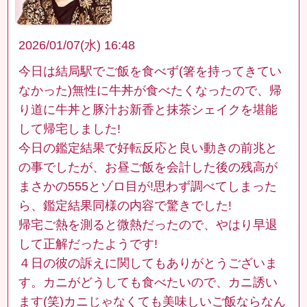
2026/01/07(水) 16:48
今日は結局駅でご飯を食べず(箸を持ってきてい
なかった)無性に牛丼が食べたくなったので、帰
り道に牛丼と豚汁お新香と抹茶シェイクを堪能
して帰宅しました!
今日の鑑定結果で好転反応と良い動きの前兆と
の事でしたが、お昼ご飯を会計した後の残高が
まさかの555とゾロ目が!思わず調べてしまった
ら、鑑定結果同様の内容で驚きでした!
帰宅ご熱を測ると微熱だったので、やはり早退
して正解だったようです!
４日の彼の訴えに関してもありがとうございま
す。カニがどうしても食べたいので、カニ誘い
ます(笑)カニじゃなくても美味しいご飯ならなん