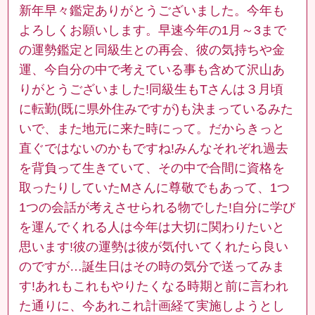
新年早々鑑定ありがとうございました。今年も
よろしくお願いします。早速今年の1月～3まで
の運勢鑑定と同級生との再会、彼の気持ちや金
運、今自分の中で考えている事も含めて沢山あ
りがとうございました!同級生もTさんは３月頃
に転勤(既に県外住みですが)も決まっているみた
いで、また地元に来た時にって。だからきっと
直ぐではないのかもですね!みんなそれぞれ過去
を背負って生きていて、その中で合間に資格を
取ったりしていたMさんに尊敬でもあって、1つ
1つの会話が考えさせられる物でした!自分に学び
を運んでくれる人は今年は大切に関わりたいと
思います!彼の運勢は彼が気付いてくれたら良い
のですが…誕生日はその時の気分で送ってみま
す!あれもこれもやりたくなる時期と前に言われ
た通りに、今あれこれ計画経て実施しようとし