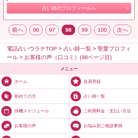
占い師のプロフィールへ
前へ
96
97
98
99
100
次へ
電話占いウラナTOP
>
占い師一覧
>
聖愛プロフィ
ール
>
お客様の声（口コミ）(98ページ目)
メニュー
会員登録
ホーム
占い師一覧
初めての方
ご利用料金・支払い方法
待機スケジュール
お悩み別ご相談事例
お客様の声