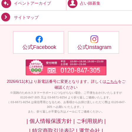
占い師募集
イベントアーカイブ
サイトマップ
公式Facebook
公式Instagram
2026/6/11(木)より新電話番号に変更となります。詳しくは
こちら
をご
確認ください
※混雑のためカスタマーサポートにつながらない場合、ご不便をおかけいたしますが
0120-847-305 又は 03-6671-9254 より折り返しご連絡いたします。
（ 03-6671-9254 は発信専用となるため、お客様からお掛け直しいただく際は 0120-847-
305 へお願いいたします。）
また、折り返しが不要な方はメールにてご連絡ください。
| 個人情報保護方針 |
ご利用規約 |
| 特定商取引法表記 |
運営会社 |