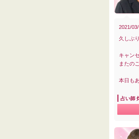
2021/03
久しぶ
キャン
またの
本日も
占い師 