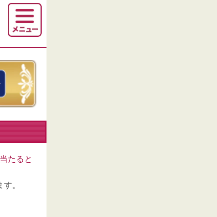
当たると
ます。