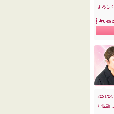
よろし
占い師 
2021/04
お世話