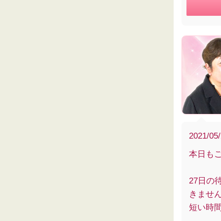
2021/05
本日も
27日
きませ
短い時