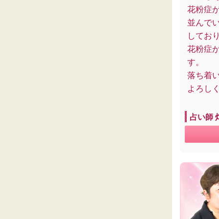
花粉症
並んで
してお
花粉症
す。
落ち着い
よろし
占い師 