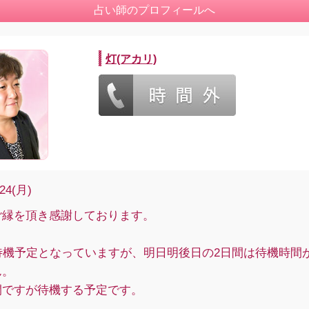
占い師のプロフィールへ
灯(アカリ)
/24(月)
ご縁を頂き感謝しております。
の待機予定となっていますが、明日明後日の2日間は待機時間
ん。
間ですが待機する予定です。