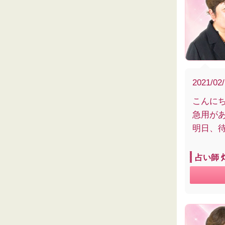
2021/02
こんに
急用が
明日、
占い師 