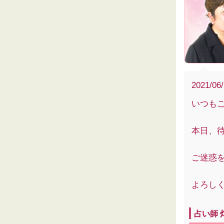
2021/06
いつも
本日、
ご迷惑
よろし
占い師 