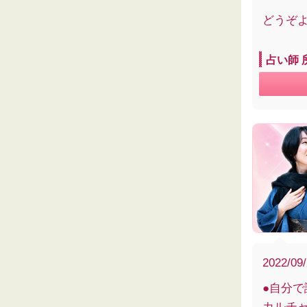
どうぞ
占い師 
2022/09
●自分
カルチ