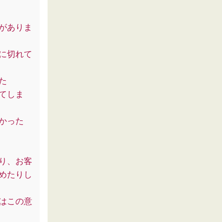
がありま
に切れて
た
てしま
かった
り、お客
めたりし
はこの意