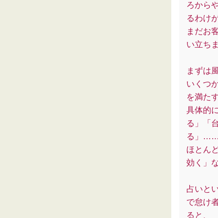
ろから
るわけ
まだお
い立ち
まずは
いくつ
を満た
具体的
る」「
る」…
ほとん
効く」
占いと
で怠け
ると、