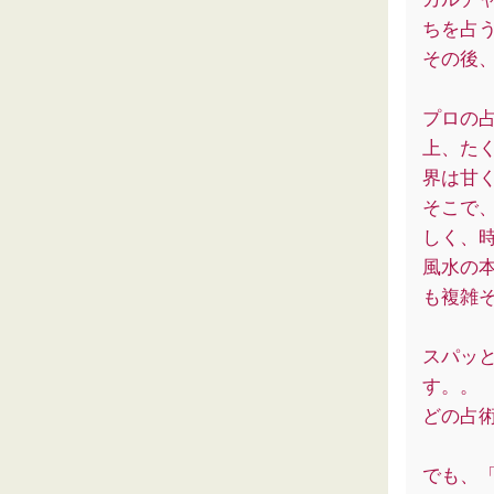
ちを占
その後
プロの
上、た
界は甘
そこで
しく、
風水の
も複雑
スパッ
す。。
どの占
でも、