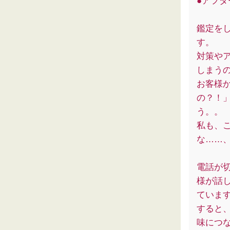
●アフ
鑑定を
す。
対策や
しまう
お客様
の？！
う。。
私も、
な……
電話が
様が話
ていま
すると
味につ