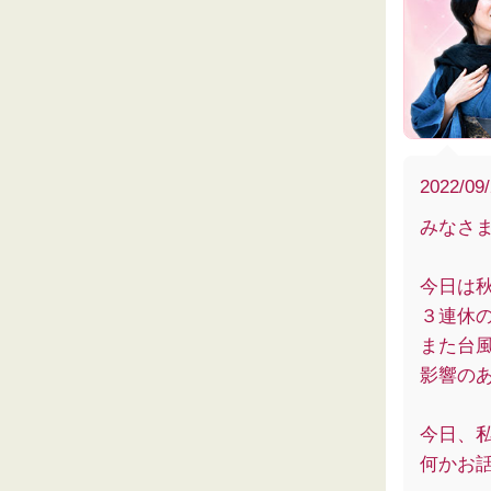
2022/09
みなさ
今日は
３連休
また台
影響の
今日、
何かお