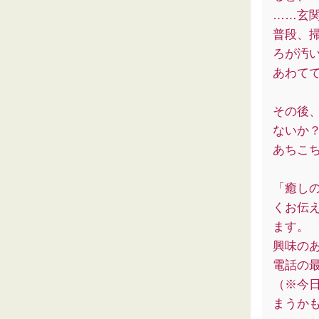
……玄
普段、
ろが汚
あわて
その後
ないか
あちこ
「癒し
くお伝
ます。
興味の
電話の
（※今
まうか