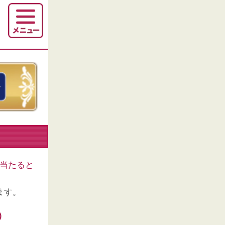
当たると
ます。
)