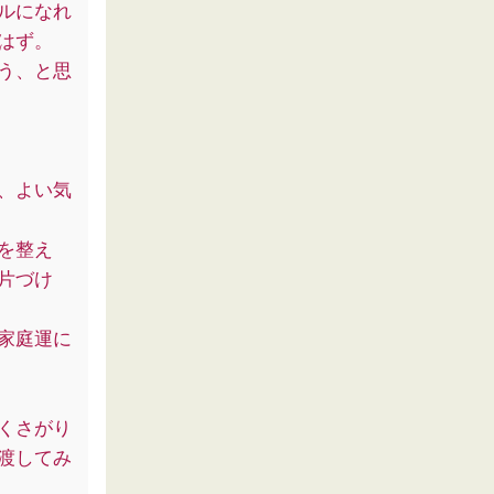
ルになれ
はず。
う、と思
、よい気
を整え
片づけ
家庭運に
くさがり
渡してみ