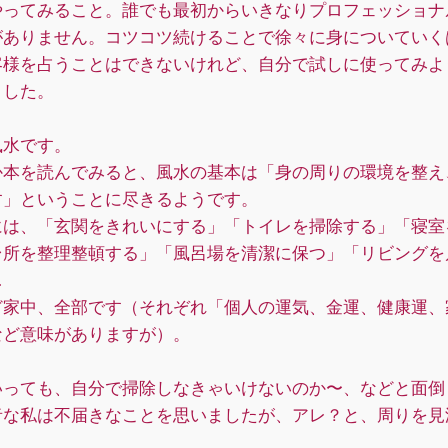
やってみること。誰でも最初からいきなりプロフェッショナ
がありません。コツコツ続けることで徐々に身についていく
客様を占うことはできないけれど、自分で試しに使ってみよ
ました。
風水です。
か本を読んでみると、風水の基本は「身の周りの環境を整え
す」ということに尽きるようです。
には、「玄関をきれいにする」「トイレを掃除する」「寝室
台所を整理整頓する」「風呂場を清潔に保つ」「リビングを
…
ど家中、全部です（それぞれ「個人の運気、金運、健康運、
など意味がありますが）。
いっても、自分で掃除しなきゃいけないのか〜、などと面倒
者な私は不届きなことを思いましたが、アレ？と、周りを見