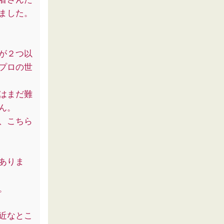
ました。
が２つ以
プロの世
はまだ難
ん。
、こちら
ありま
。
近なとこ