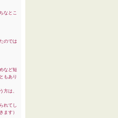
ちなとこ
たのでは
めなど短
ともあり
う方は、
られてし
きます）