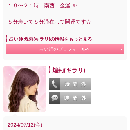
１９〜２１時 南西 金運UP
５分歩いて５分滞在して開運です☆
占い師 煌莉(キラリ)の情報をもっと見る
占い師のプロフィールへ
煌莉(キラリ)
2024/07/12(金)