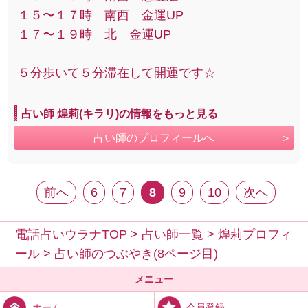
１５〜１７時 南西 金運UP
１７〜１９時 北 金運UP
５分歩いて５分滞在して開運です☆
占い師 煌莉(キラリ)の情報をもっと見る
占い師のプロフィールへ
前へ
6
7
8
9
10
次へ
電話占いウラナTOP
>
占い師一覧
>
煌莉プロフィ
ール
>
占い師のつぶやき(8ページ目)
メニュー
会員登録
ホーム