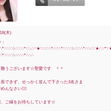
/18(木)
★：
∵∴*∵∴∵☆∴∵∴*∵∴∴∵★∵∴∵∴*∴∵∴*∵∴∵☆∴∵∴*∵∴∴∵★∴∵*
∴*∵∴∵☆∴∵∴*∵∴∴
有難うございます☆聖愛です ＾＾
延長できず、せっかく並んで下さった3名さま
んなさい🙇‍♀️
回、ご縁をお待ちしています☆