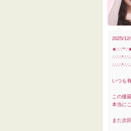
2025/12
★∴∵*∵
∴∵∴*∴
∴∵∴*∴∵
いつも
この後
本当にごめ
また次