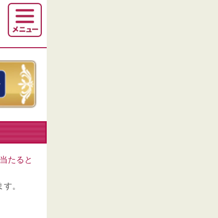
当たると
ます。