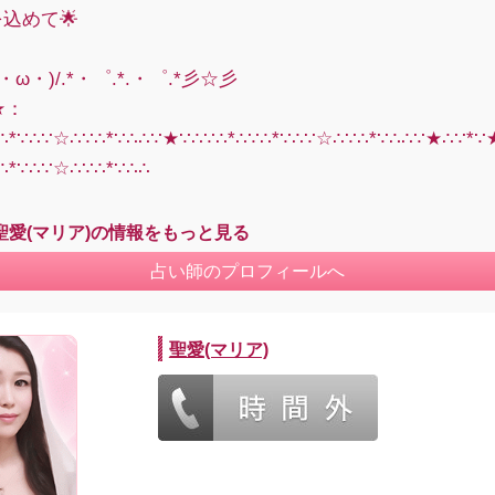
を込めて🌟
・ω・)/.*・゜.*.・゜.*彡☆彡
★：
∵∴*∵∴∵☆∴∵∴*∵∴∴∵★∵∴∵∴*∴∵∴*∵∴∵☆∴∵∴*∵∴∴∵★∴∵*
∴*∵∴∵☆∴∵∴*∵∴∴
聖愛(マリア)の情報をもっと見る
占い師のプロフィールへ
聖愛(マリア)