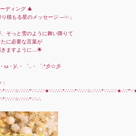
リーディング 🎄
降り積もる星のメッセージ ―✨」
が、そっと雪のように舞い降りて
なたに必要な言葉が
きますように…🌟
・ω・)/.・゜..・゜.*彡☆彡
★：
∵∴*∵∴∵☆∴∵∴*∵∴∴∵★∵∴∵∴*∴∵∴*∵∴∵☆∴∵∴*∵∴∴∵★∴∵*
∴*∵∴∵☆∴∵∴*∵∴∴