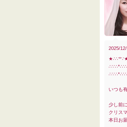
2025/12
★∴∵*∵
∴∵∴*∴
∴∵∴*∴∵
いつも
少し前
クリス
本日お届