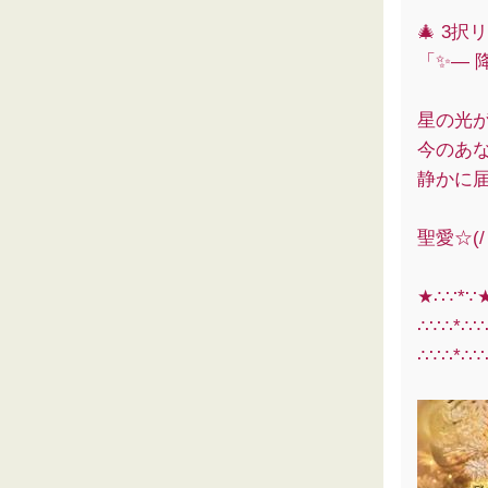
🎄 3択
「✨― 
星の光
今のあ
静かに届
聖愛☆(/
★∴∵*∵
∴∵∴*∴
∴∵∴*∴∵