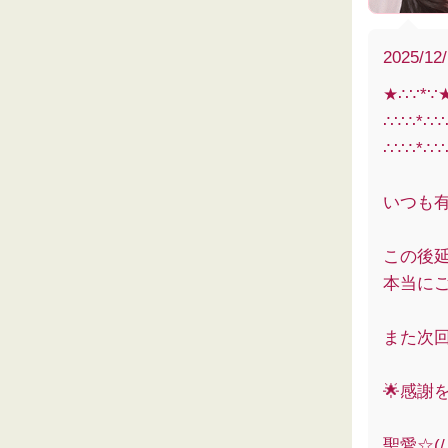
2025/12
★∴∵*∵
∴∵∴*∴
∴∵∴*∴∵
いつも
この後
本当にごめ
また次
🌟感謝
聖愛☆(/