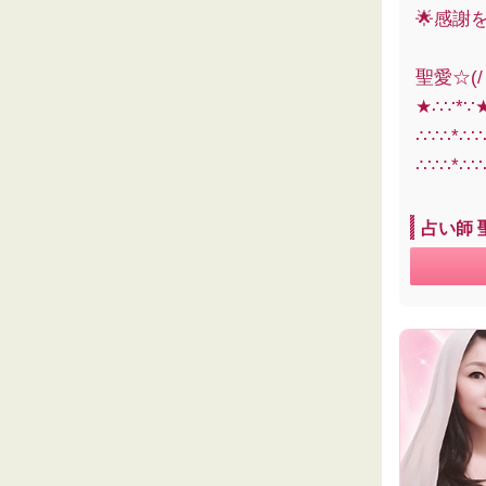
🌟感謝
聖愛☆(/
★∴∵*∵
∴∵∴*∴
∴∵∴*∴∵
占い師 