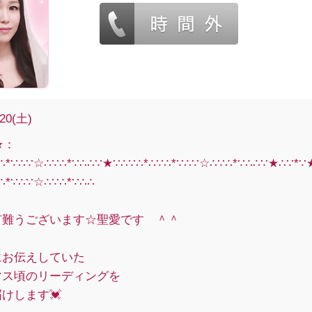
/20(土)
★：
∵∴*∵∴∵☆∴∵∴*∵∴∴∵★∵∴∵∴*∴∵∴*∵∴∵☆∴∵∴*∵∴∴∵★∴∵*
∴*∵∴∵☆∴∵∴*∵∴∴
有難うございます☆聖愛です ＾＾
にお伝えしていた
マス頃のリーディングを
けします💓