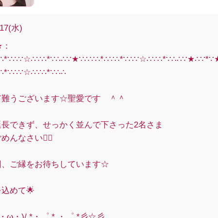
/17(水)
★：
∵∴*∵∴∵☆∴∵∴*∵∴∴∵★∵∴∵∴*∴∵∴*∵∴∵☆∴∵∴*∵∴∴∵★∴∵*
∴*∵∴∵☆∴∵∴*∵∴∴
有難うございます☆聖愛です ＾＾
延長できず、せっかく並んで下さった2名さま
んなさい🙇‍♀️
回、ご縁をお待ちしています☆
を込めて🌟
・ω・)/.*・゜.*.・゜.*彡☆彡