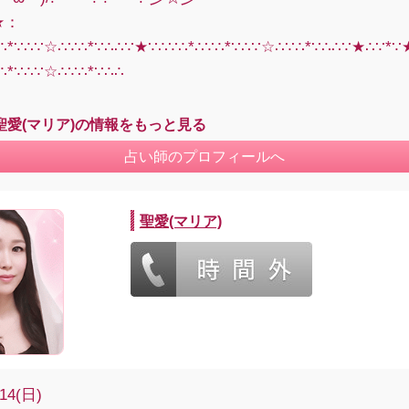
★：
∵∴*∵∴∵☆∴∵∴*∵∴∴∵★∵∴∵∴*∴∵∴*∵∴∵☆∴∵∴*∵∴∴∵★∴∵*
∴*∵∴∵☆∴∵∴*∵∴∴
聖愛(マリア)の情報をもっと見る
占い師のプロフィールへ
聖愛(マリア)
/14(日)