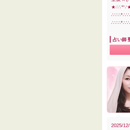
★∴∵*∵
∴∵∴*∴
∴∵∴*∴∵
占い師 
2025/12