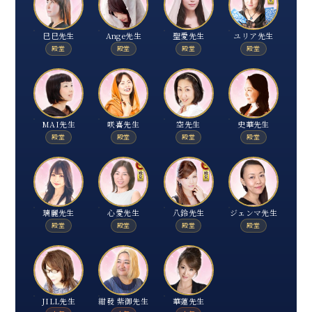
巳巳先生
Ange先生
聖愛先生
ユリア先生
殿堂
殿堂
殿堂
殿堂
MAI先生
咲喜先生
空先生
史華先生
殿堂
殿堂
殿堂
殿堂
璃麗先生
心愛先生
八鈴先生
ジェンマ先生
殿堂
殿堂
殿堂
殿堂
JILL先生
紺發 紫御先生
華蓮先生