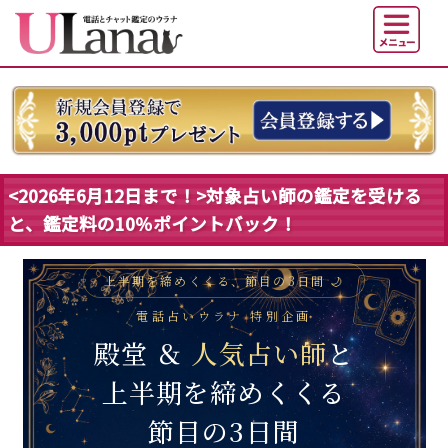
<2026年6月12日まで！>対象占い師の鑑定を受ける
と、鑑定料の10％ポイントバック！
上半期を締めくくる、節目の3日間 🌙
電話占いウラナ 特別企画
殿堂 ＆
人気占い師
と
上半期を締めくくる
節目の3日間