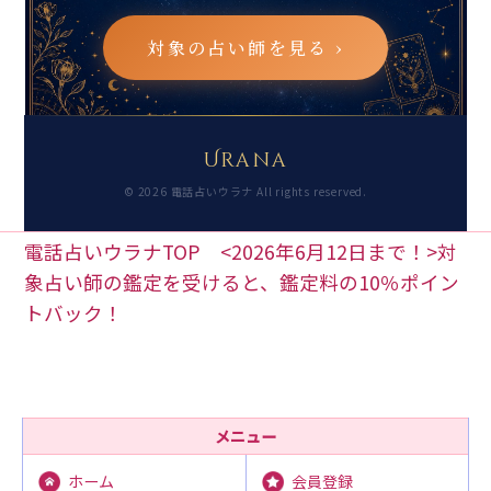
対象の占い師を見る ›
Urana
© 2026 電話占いウラナ All rights reserved.
電話占いウラナTOP
>
<2026年6月12日まで！>対
象占い師の鑑定を受けると、鑑定料の10％ポイン
トバック！
メニュー
会員登録
ホーム