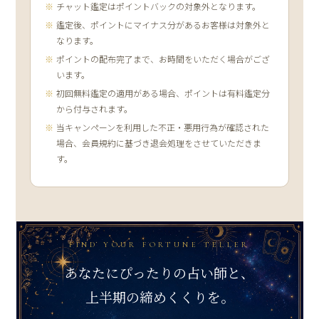
チャット鑑定はポイントバックの対象外となります。
鑑定後、ポイントにマイナス分があるお客様は対象外と
なります。
ポイントの配布完了まで、お時間をいただく場合がござ
います。
初回無料鑑定の適用がある場合、ポイントは有料鑑定分
から付与されます。
当キャンペーンを利用した不正・悪用行為が確認された
場合、会員規約に基づき退会処理をさせていただきま
す。
FIND YOUR FORTUNE TELLER
あなたにぴったりの占い師と、
上半期の締めくくりを。