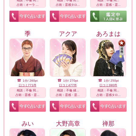
相談：不倫 同...
相談：不倫 対...
相談：不倫 同...
占術：オーラ ...
占術：霊感タロ...
占術：霊感・霊...
季
アクア
あろまは
1分/ 260pt
1分/ 270pt
1分/ 250pt
口コミ771件
口コミ477件
口コミ390件
相談：不倫 同...
相談：不倫 縁...
相談：不倫 同...
占術：霊感・霊...
占術：霊感・霊...
占術：霊感タロ...
みい
大野高章
禅那