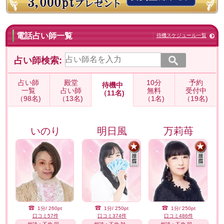
電話占い師一覧
待機スケジュール一覧
占い師検索:
占い師
殿堂
10分
予約
待機中
一覧
占い師
無料
受付中
（11名)
（98名)
（13名)
（1名)
（19名)
いのり
明日風
万莉苺
1分/ 260pt
1分/ 250pt
1分/ 250pt
口コミ57件
口コミ374件
口コミ486件