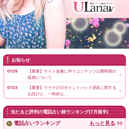
お知らせ
07/29
【重要】サイト改修に伴うコンテンツ公開時期の
延期について
07/23
【重要】ウラナの日ポイントバック遅延に関する
お詫びと、一時的な...
当たると評判の電話占い師ランキング(7月後半)
電話占いランキング
もっと見る