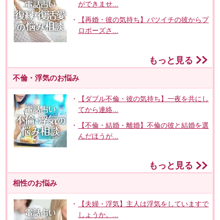
ができませ...
【再婚・彼の気持ち】バツイチの彼からプ
ロポーズさ...
もっと見る
不倫・浮気のお悩み
【ダブル不倫・彼の気持ち】一夜を共にし
てから連絡...
【不倫・結婚・離婚】不倫の彼と結婚を選
んだほうが...
もっと見る
相性のお悩み
【夫婦・浮気】主人は浮気をしていますで
しょうか。...