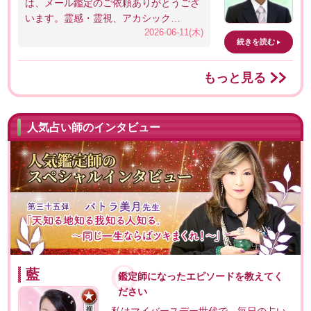
は、メール鑑定のご依頼ありがとうござ
います。霊感・霊視、アカシック…
2026-06-11(木)
続きを読む
もっと見る
人気占い師のインタビュー
藍
鑑定師になったエピソードを教えてく
ださい
私はマイバースデー世代で、毎日の占い