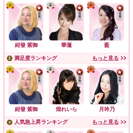
紺發 紫御
華蓮
藍
満足度ランキング
もっと見る
紺發 紫御
煌れいら
月吟乃
人気急上昇ランキング
もっと見る