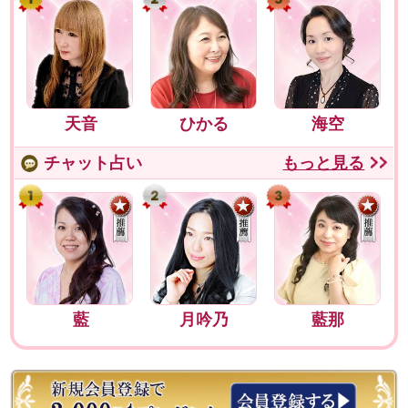
天音
ひかる
海空
チャット占い
もっと見る
藍
月吟乃
藍那