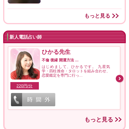
もっと見る
新人電話占い師
ひかる先生
不倫 復縁 開運方法 ...
はじめまして、ひかるです。 九星気
学・四柱推命・タロットを組み合わせ、
恋愛鑑定を専門に行っ...
220円/分
もっと見る