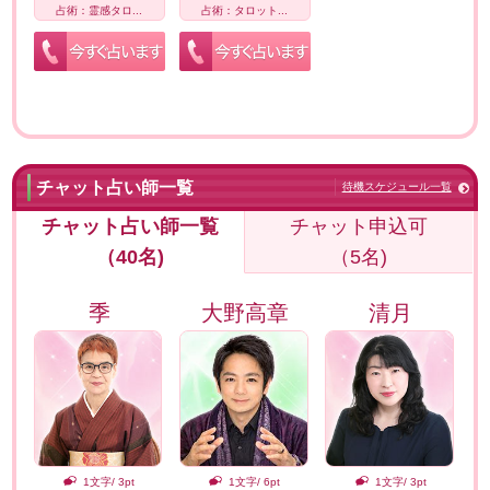
占術：霊感タロ...
占術：タロット...
チャット占い師一覧
待機スケジュール一覧
チャット占い師一覧
チャット申込可
（40名)
（5名)
季
大野高章
清月
1文字/ 3pt
1文字/ 6pt
1文字/ 3pt