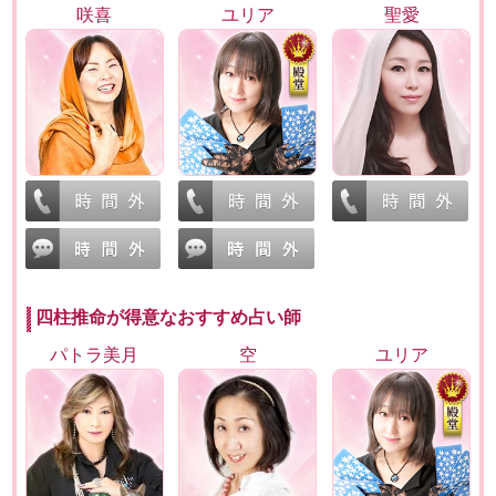
咲喜
ユリア
聖愛
四柱推命が得意なおすすめ占い師
パトラ美月
空
ユリア