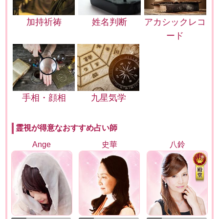
加持祈祷
姓名判断
アカシックレコ
ード
手相・顔相
九星気学
霊視が得意なおすすめ占い師
Ange
史華
八鈴