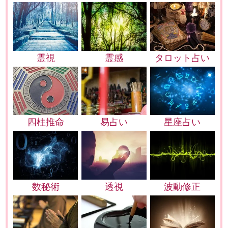
霊視
霊感
タロット占い
四柱推命
易占い
星座占い
数秘術
透視
波動修正