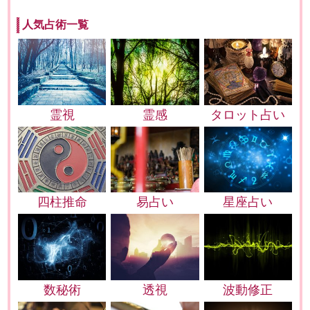
人気占術一覧
霊視
霊感
タロット占い
四柱推命
易占い
星座占い
数秘術
透視
波動修正