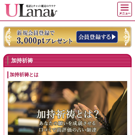
加持祈祷
加持祈祷とは