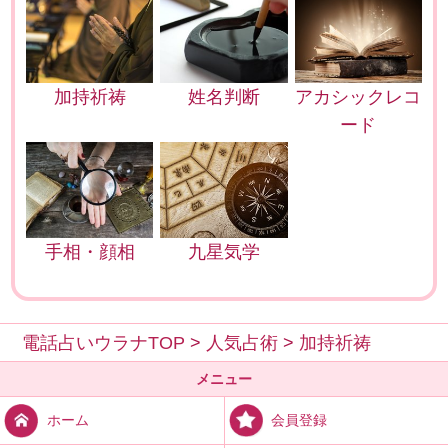
加持祈祷
姓名判断
アカシックレコ
ード
手相・顔相
九星気学
電話占いウラナTOP
>
人気占術
>
加持祈祷
メニュー
会員登録
ホーム