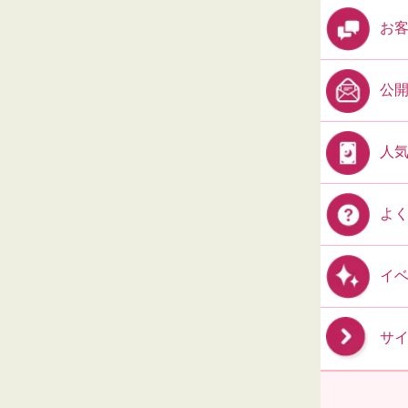
お
公
人
よ
イ
サ