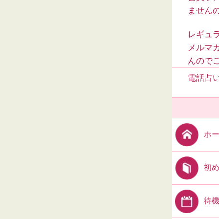
ません
レギュ
メルマ
んので
電話占い
ホ
初
待