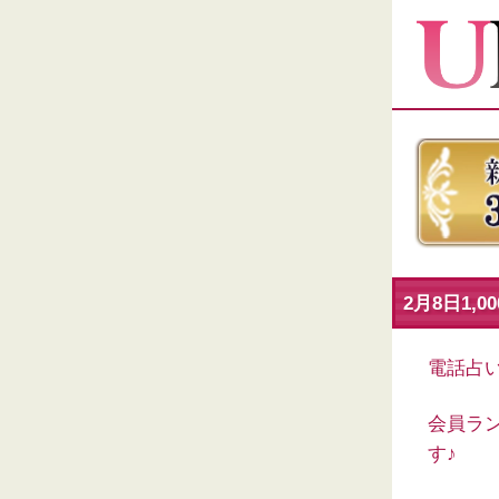
2月8日1,
電話占
会員ラン
す♪