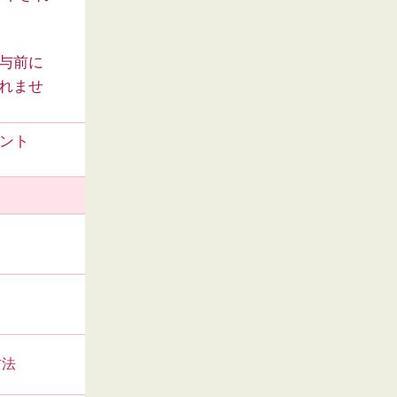
与前に
れませ
ゼント
方法