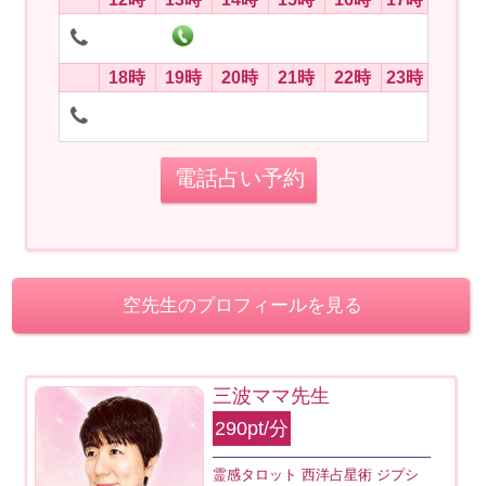
18時
19時
20時
21時
22時
23時
電話占い予約
空先生のプロフィールを見る
三波ママ先生
290pt/分
霊感タロット 西洋占星術 ジプシ