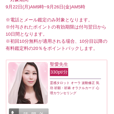
9月22日(月)AM9時~9月26日(金)AM5時
※電話とメール鑑定のみ対象となります。
※付与されたポイントの有効期限は付与翌日から
10日間となります。
※初回10分無料が適用される場合、10分目以降の
有料鑑定料の20％をポイントバックします。
聖愛先生
330pt/分
霊感タロット オーラ 波動修正 気
功 祈願・祈祷 オラクルカード 心
理カウンセリング