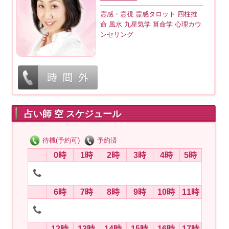
霊感・霊視 霊感タロット 四柱推
命 風水 九星気学 算命学 心理カウ
ンセリング
占い師 空 スケジュール
待機(予約可)
予約済
0時
1時
2時
3時
4時
5時
6時
7時
8時
9時
10時
11時
12時
13時
14時
15時
16時
17時