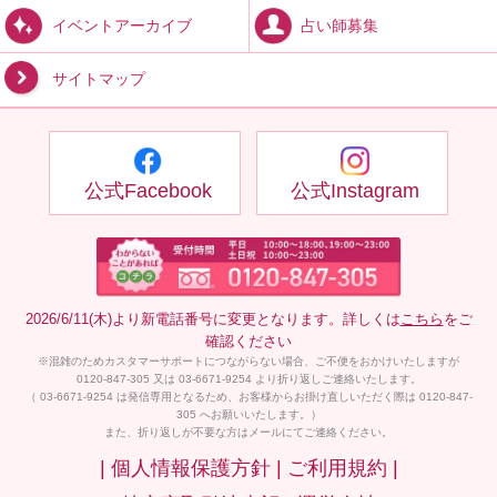
占い師募集
イベントアーカイブ
サイトマップ
公式Facebook
公式Instagram
2026/6/11(木)より新電話番号に変更となります。詳しくは
こちら
をご
確認ください
※混雑のためカスタマーサポートにつながらない場合、ご不便をおかけいたしますが
0120-847-305 又は 03-6671-9254 より折り返しご連絡いたします。
（ 03-6671-9254 は発信専用となるため、お客様からお掛け直しいただく際は 0120-847-
305 へお願いいたします。）
また、折り返しが不要な方はメールにてご連絡ください。
| 個人情報保護方針 |
ご利用規約 |