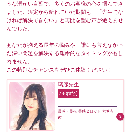
うな温かい言葉で、多くのお客様の心を掴んでき
ました。鑑定から離れていた期間も、「先生でな
ければ解決できない」と再開を望む声が絶えませ
んでした。
あなたが抱える長年の悩みや、誰にも言えなかっ
た深い問題を解決する運命的なタイミングかもし
れません。
この特別なチャンスをぜひご体験ください！
璃麗先生
290pt/分
霊感・霊視 霊感タロット 六爻占
術