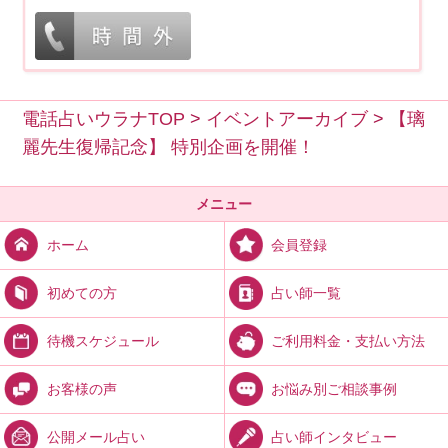
電話占いウラナTOP
>
イベントアーカイブ
>
【璃
麗先生復帰記念】 特別企画を開催！
メニュー
会員登録
ホーム
占い師一覧
初めての方
ご利用料金・支払い方法
待機スケジュール
お悩み別ご相談事例
お客様の声
占い師インタビュー
公開メール占い