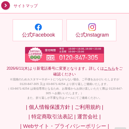
サイトマップ
公式Facebook
公式Instagram
2026/6/11(木)より新電話番号に変更となります。詳しくは
こちら
をご
確認ください
※混雑のためカスタマーサポートにつながらない場合、ご不便をおかけいたしますが
0120-847-305 又は 03-6671-9254 より折り返しご連絡いたします。
（ 03-6671-9254 は発信専用となるため、お客様からお掛け直しいただく際は 0120-847-
305 へお願いいたします。）
また、折り返しが不要な方はメールにてご連絡ください。
| 個人情報保護方針 |
ご利用規約 |
| 特定商取引法表記 |
運営会社 |
| Webサイト・プライバシーポリシー |