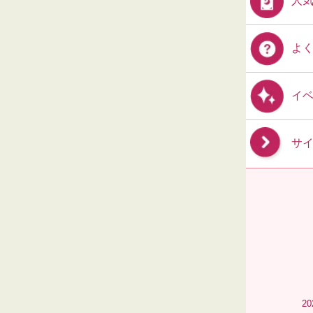
人
よ
イ
サ
2