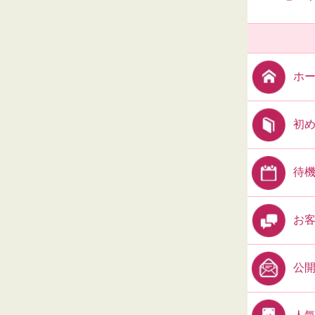
ホ
初
待
お
公