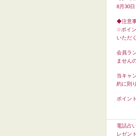
8月30
◆注意
☆ポイ
いただ
会員ラン
ません
当キャ
約に則
ポイン
電話占い
レゼン