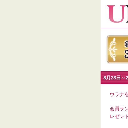
8月28日～
ウラナ
会員ラン
レゼン