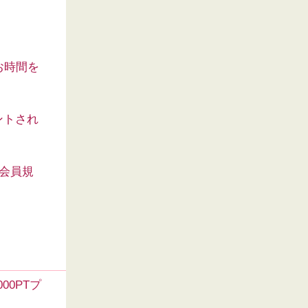
お時間を
ントされ
会員規
000PTプ