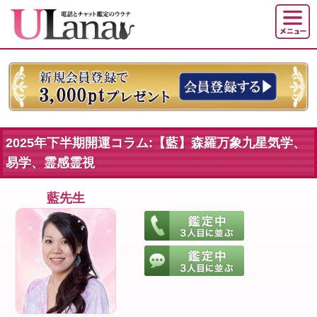
2025年下半期開運コラム:【藍】森羅万象九星気学、
易学、霊感霊視
藍先生