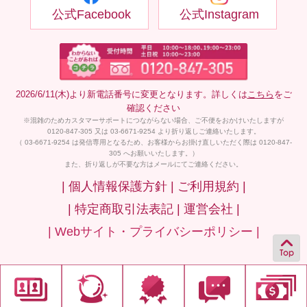
公式Facebook
公式Instagram
2026/6/11(木)より新電話番号に変更となります。詳しくは
こちら
をご
確認ください
※混雑のためカスタマーサポートにつながらない場合、ご不便をおかけいたしますが
0120-847-305 又は 03-6671-9254 より折り返しご連絡いたします。
（ 03-6671-9254 は発信専用となるため、お客様からお掛け直しいただく際は 0120-847-
305 へお願いいたします。）
また、折り返しが不要な方はメールにてご連絡ください。
| 個人情報保護方針 |
ご利用規約 |
| 特定商取引法表記 |
運営会社 |
| Webサイト・プライバシーポリシー |