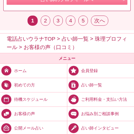
1
2
3
4
5
次へ
電話占いウラナTOP
>
占い師一覧
>
珠理プロフィ
ール
>
お客様の声（口コミ）
メニュー
会員登録
ホーム
占い師一覧
初めての方
ご利用料金・支払い方法
待機スケジュール
お悩み別ご相談事例
お客様の声
占い師インタビュー
公開メール占い