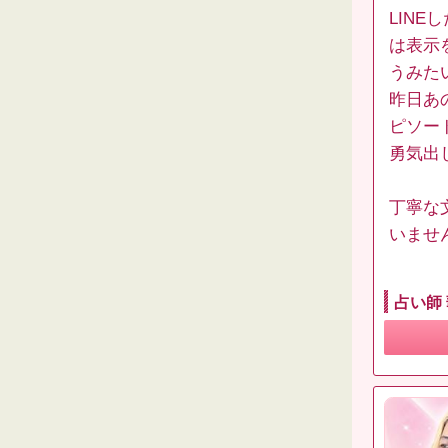
LIN
は表示
うみた
昨日あ
ピソー
勇気出
丁寧な
いません
占い師