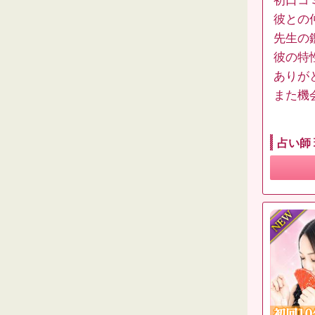
初口コ
彼との
先生の
彼の特
ありが
また機
占い師