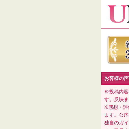
お客様の声
※投稿内容
す。反映ま
※感想・評
ます。公序
独自のガイ