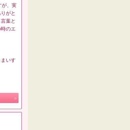
すが、実
ありがと
う言葉と
の時のエ
しまいす