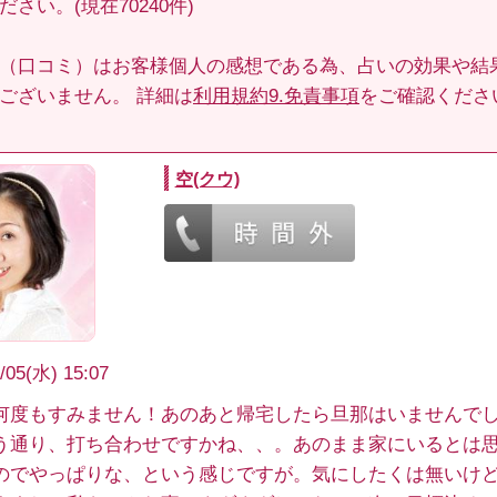
さい。(現在70240件)
（口コミ）はお客様個人の感想である為、占いの効果や結
ございません。 詳細は
利用規約9.免責事項
をご確認くださ
空(クウ)
/05(水) 15:07
何度もすみません！あのあと帰宅したら旦那はいませんで
う通り、打ち合わせですかね、、。あのまま家にいるとは
のでやっぱりな、という感じですが。気にしたくは無いけ