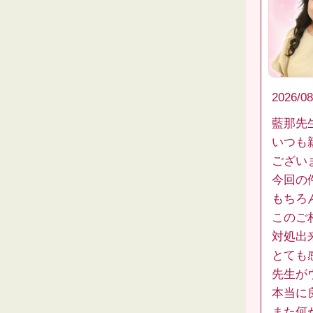
2026/08
藍那先
いつも
ござい
今回の
もちろ
このご
対処出
とても
先生が
本当に
また何