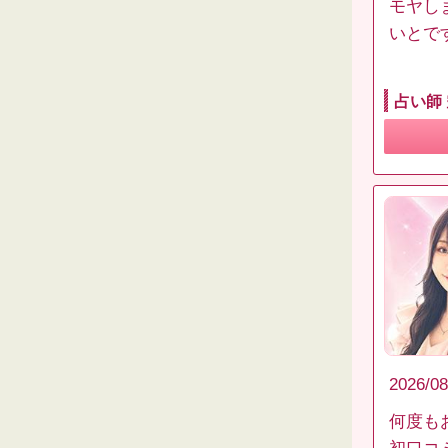
モヤし
いとで
占い師
2026/08
何度も