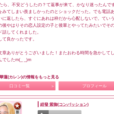
Eしたら、不安どうしたの？て返事が来て、かなり迷ったんで
をみてしまい羨ましかったのとショックだった。でも電話
いに返したら、すぐにあれは枠だから心配しないで。てい
の後やはりその恋人設定の子と後輩とやってたみたいでそ
ド話してくれました。
して良かったです。
文章ありがとうございました！またおわる時間を急かして
でしたm(_ _)m
 華蓮(カレン)の情報をもっと見る
口コミ一覧
プロフィール
紺發 紫御(コンパッション)