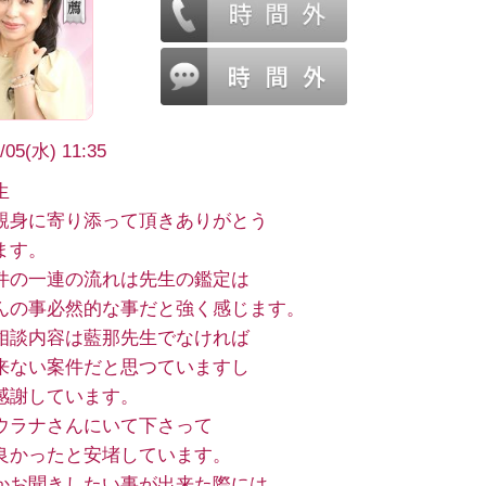
/05(水) 11:35
生
親身に寄り添って頂きありがとう
ます。
件の一連の流れは先生の鑑定は
んの事必然的な事だと強く感じます。
相談内容は藍那先生でなければ
来ない案件だと思つていますし
感謝しています。
ウラナさんにいて下さって
良かったと安堵しています。
かお聞きしたい事が出来た際には