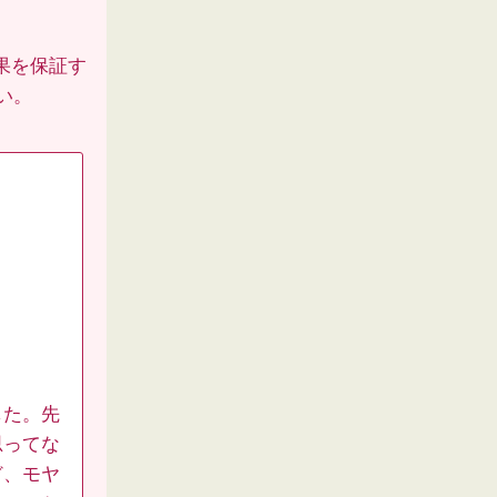
果を保証す
い。
した。先
思ってな
ど、モヤ