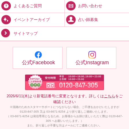
お問い合わせ
よくあるご質問
占い師募集
イベントアーカイブ
サイトマップ
公式Facebook
公式Instagram
2026/6/11(木)より新電話番号に変更となります。詳しくは
こちら
をご
確認ください
※混雑のためカスタマーサポートにつながらない場合、ご不便をおかけいたしますが
0120-847-305 又は 03-6671-9254 より折り返しご連絡いたします。
（ 03-6671-9254 は発信専用となるため、お客様からお掛け直しいただく際は 0120-847-
305 へお願いいたします。）
また、折り返しが不要な方はメールにてご連絡ください。