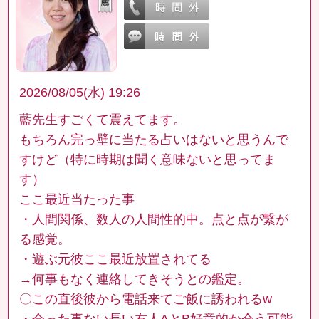
2026/08/05(水) 19:26
藍先生すごくて震えてます。
もちろん完っ壁に当たる占いはないと思うんで
すけど（特に時期は聞く意味ないと思ってま
す）
ここ最近当たった事
・人間関係、数人の人間性的中。点と点が繋が
る感覚。
・遊ぶ元彼ここ最近放置されてる
→何事もなく連絡してきそうとの鑑定。
〇この直後彼から電話来てご飯に誘われるw
・会った事ない長い友人AとB好意的か会う可能